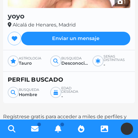
1
yoyo
Alcalá de Henares, Madrid
Enviar un mensaje
SEÑAS
ASTROLOGÍA
BÚSQUEDA
DISTINTIVAS
Tauro
Desconocido
-
PERFIL BUSCADO
EDAD
BÚSQUEDA
DESEADA
Hombre
-
Regístrese gratis para acceder a miles de perfiles y
aumente sus posibilidades de contacto
U
completando su descripción.