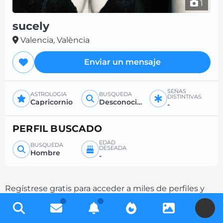
1
sucely
Valencia, València
Enviar un mensaje
SEÑAS
ASTROLOGÍA
BÚSQUEDA
DISTINTIVAS
Capricornio
Desconocido
-
PERFIL BUSCADO
EDAD
BÚSQUEDA
DESEADA
Hombre
-
Regístrese gratis para acceder a miles de perfiles y
aumente sus posibilidades de contacto
U
completando su descripción.