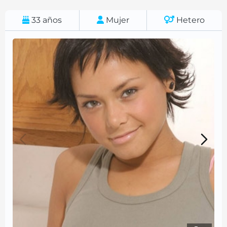
33
años
Mujer
Hetero