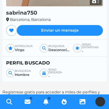
2
sabrina750
Barcelona, Barcelona
Enviar un mensaje
SEÑAS
ASTROLOGÍA
BÚSQUEDA
DISTINTIVAS
Virgo
Desconocido
-
PERFIL BUSCADO
EDAD
BÚSQUEDA
DESEADA
Hombre
-
Regístrese gratis para acceder a miles de perfiles y
aumente sus posibilidades de contacto
U
completando su descripción.