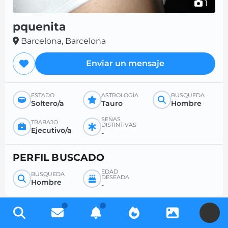
1
pquenita
Barcelona, Barcelona
Enviar un mensaje
ESTADO
ASTROLOGÍA
BÚSQUEDA
Soltero/a
Tauro
Hombre
SEÑAS
TRABAJO
DISTINTIVAS
Ejecutivo/a
-
PERFIL BUSCADO
EDAD
BÚSQUEDA
DESEADA
Hombre
-
U
Regístrese gratis para acceder a miles de perfiles y