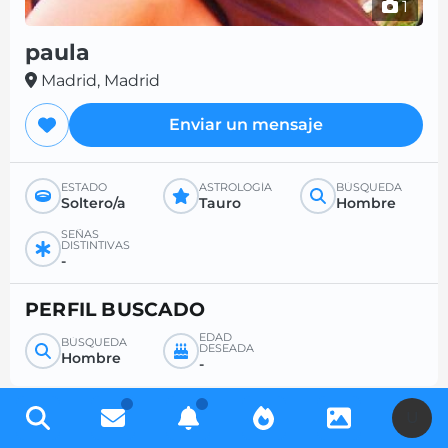
1
paula
Madrid, Madrid
Enviar un mensaje
ESTADO
ASTROLOGÍA
BÚSQUEDA
Soltero/a
Tauro
Hombre
SEÑAS
DISTINTIVAS
-
PERFIL BUSCADO
EDAD
BÚSQUEDA
DESEADA
Hombre
-
U
Regístrese gratis para acceder a miles de perfiles y