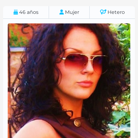
46
años
Mujer
Hetero