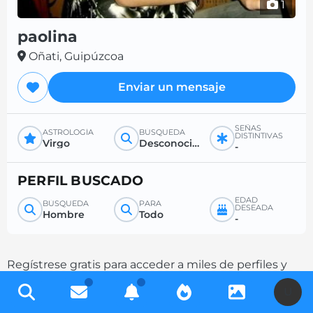
1
paolina
Oñati, Guipúzcoa
Enviar un mensaje
SEÑAS
ASTROLOGÍA
BÚSQUEDA
DISTINTIVAS
Virgo
Desconocido
-
PERFIL BUSCADO
EDAD
BÚSQUEDA
PARA
DESEADA
Hombre
Todo
-
Regístrese gratis para acceder a miles de perfiles y
aumente sus posibilidades de contacto
U
completando su descripción.