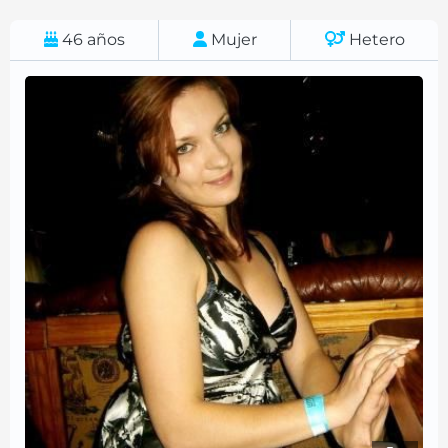
46
años
Mujer
Hetero