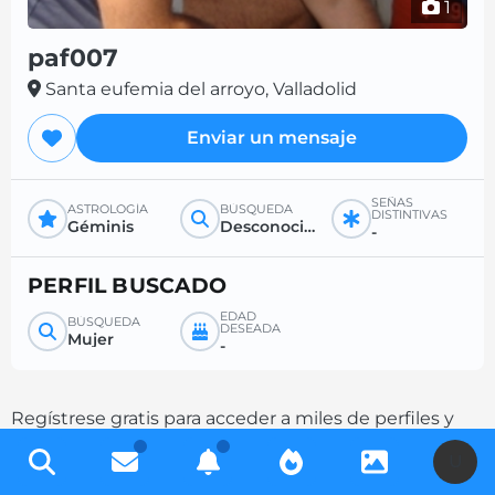
1
paf007
Santa eufemia del arroyo, Valladolid
Enviar un mensaje
SEÑAS
ASTROLOGÍA
BÚSQUEDA
DISTINTIVAS
Géminis
Desconocido
-
PERFIL BUSCADO
EDAD
BÚSQUEDA
DESEADA
Mujer
-
Regístrese gratis para acceder a miles de perfiles y
aumente sus posibilidades de contacto
U
completando su descripción.