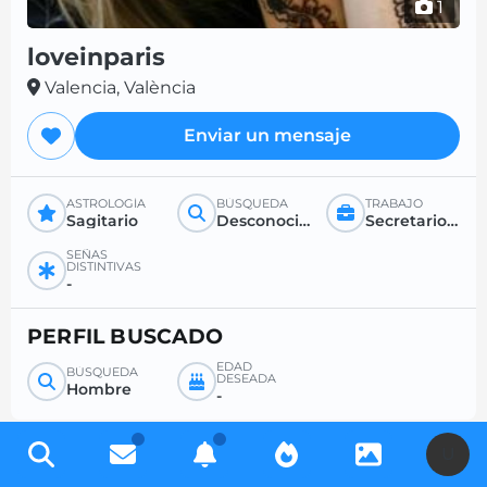
1
loveinparis
Valencia, València
Enviar un mensaje
ASTROLOGÍA
BÚSQUEDA
TRABAJO
Sagitario
Desconocido
Secretario/a / funcionario/a / maestro/a
SEÑAS
DISTINTIVAS
-
PERFIL BUSCADO
EDAD
BÚSQUEDA
DESEADA
Hombre
-
U
Regístrese gratis para acceder a miles de perfiles y