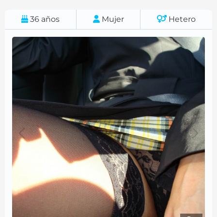
36
años
Mujer
Hetero