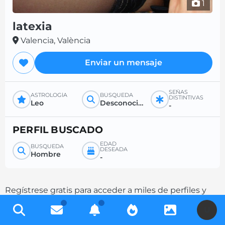
1
latexia
Valencia, València
Enviar un mensaje
SEÑAS
ASTROLOGÍA
BÚSQUEDA
DISTINTIVAS
Leo
Desconocido
-
PERFIL BUSCADO
EDAD
BÚSQUEDA
DESEADA
Hombre
-
Regístrese gratis para acceder a miles de perfiles y
aumente sus posibilidades de contacto
U
completando su descripción.