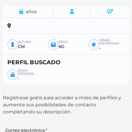
años
SEÑAS
ALTURA
PESO
DISTINTIVAS
CM
KG
-
PERFIL BUSCADO
EDAD
DESEADA
-
Regístrese gratis para acceder a miles de perfiles y
aumente sus posibilidades de contacto
completando su descripción.
Correo electrónico
*