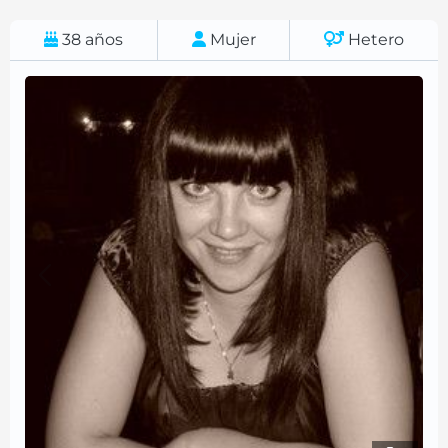
38
años
Mujer
Hetero