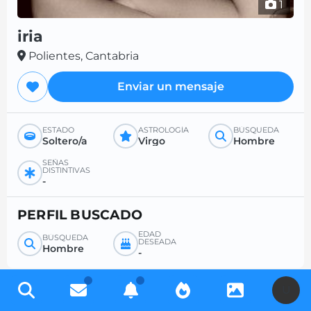
1
iria
Polientes, Cantabria
Enviar un mensaje
ESTADO
ASTROLOGÍA
BÚSQUEDA
Soltero/a
Virgo
Hombre
SEÑAS
DISTINTIVAS
-
PERFIL BUSCADO
EDAD
BÚSQUEDA
DESEADA
Hombre
-
U
Regístrese gratis para acceder a miles de perfiles y