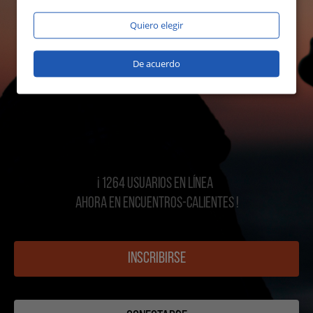
Quiero elegir
De acuerdo
¡ 1264 USUARIOS EN LÍNEA
AHORA EN Encuentros-calientes !
INSCRIBIRSE