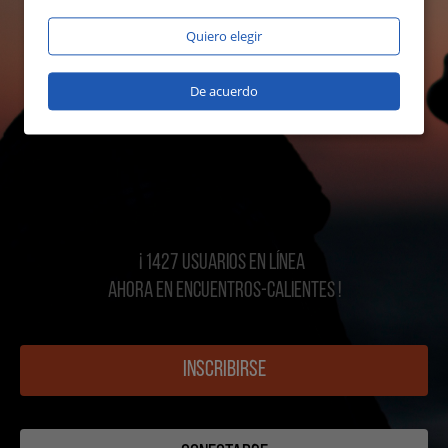
Quiero elegir
De acuerdo
¡ 1427 USUARIOS EN LÍNEA
AHORA EN Encuentros-calientes !
INSCRIBIRSE