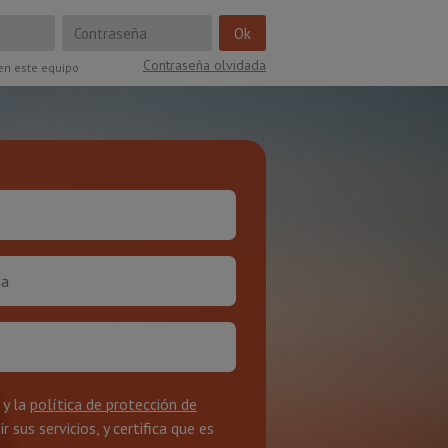
Contraseña olvidada
en este equipo
y la
política de protección de
ir sus servicios, y certifica que es