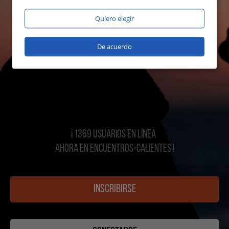
Quiero elegir
De acuerdo
¡ 1369 USUARIOS EN LÍNEA
AHORA EN Encuentros-calientes !
INSCRIBIRSE